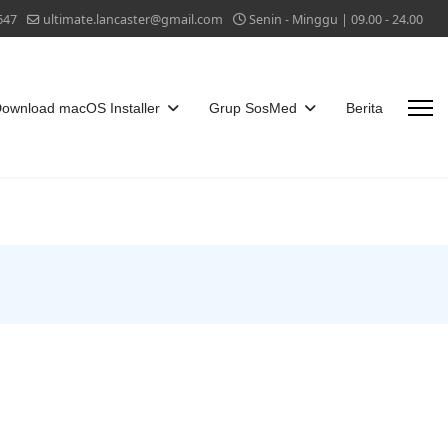
647
ultimate.lancaster@gmail.com
Senin - Minggu | 09.00 - 24.00
Download macOS Installer
Grup SosMed
Berita