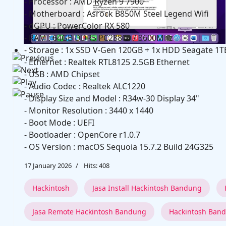
- Processor : AMD Ryzen 9 7900
- Motherboard : Asrock B850M Steel Legend Wifi
- dGPU : PowerColor RX 580
- RAM : 64GB DDR5 PC28800 / 3600Mhz
Microsoft Office 2024 v16.102.1
- Storage : 1x SSD V-Gen 120GB + 1x HDD Seagate 1T
- Ethernet : Realtek RTL8125 2.5GB Ethernet
- USB : AMD Chipset
- Audio Codec : Realtek ALC1220
- Display Size and Model : R34w-30 Display 34"
- Monitor Resolution : 3440 x 1440
- Boot Mode : UEFI
- Bootloader : OpenCore r1.0.7
- OS Version : macOS Sequoia 15.7.2 Build 24G325
17 January 2026
Hits: 408
Hackintosh
Jasa Install Hackintosh Bandung
Jasa Remote Hackintosh Bandung
Hackintosh Ban