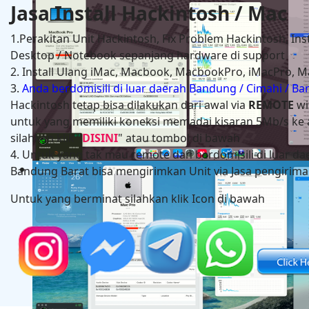
Jasa Install Hackintosh / Mac
1.Perakitan Unit Hackintosh, Fix Problem Hackintosh, Ins
Desktop / Notebook sepanjang hardware di support
2. Install Ulang iMac, Macbook, MacbookPro, iMacPro, M
3.
Anda berdomisili di luar daerah Bandung / Cimahi / B
Hackintosh tetap bisa dilakukan dari awal via
REMOTE
wi
untuk yang memiliki koneksi memadai kisaran 5Mb/s ke a
silahkan klik "
DISINI
" atau tombol di bawah
4. Untuk yang tak mau remote dan berdomisili di luar da
Hackintosh in HP Zbook Power G7 Mobile Workstati
Bandung Barat bisa mengirimkan Unit via Jasa pengiriman
Untuk yang berminat silahkan klik Icon di bawah