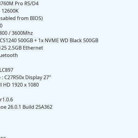
 B760M Pro RS/D4
i5 12600K
Disabled from BIOS)
00
800 / 3600Mhz
Y CS1240 500GB + 1x NVME WD Black 500GB
8125 2.5GB Ethernet
Bluetooth
ALC897
 : C27R50x Display 27"
ll HD 1920 x 1080
r1.0.6
oe 26.0.1 Build 25A362