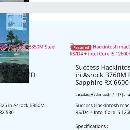
12900K + Asus
Featured
.7.2 Build
Success Hackinto
 Wifi + AMD
in Asrock B760M P
Sapphire RX 6600
 Core i5
Instalasi Hackintosh
17 Janu
325 in Asrock B850M
Success Hackintosh macO
RX 580
RS/D4 + Intel Core i5 12
Specifications :