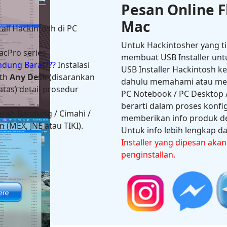
Pesan Online F
Mac
tall Hackintosh di PC
Untuk Hackintosher yang t
acPro series
membuat USB Installer unt
andung Barat???
Instalasi
USB Installer Hackintosh k
th
Any Desk
(disarankan
dahulu memahami atau melal
tas) detail prosedur
PC Notebook / PC Desktop /
berarti dalam proses konfi
erah Bandung / Cimahi /
memberikan info produk de
on
 (MEX, JNE atau TIKI).
Untuk info lebih lengkap dan
Installer yang dipesan aka
penginstallan.