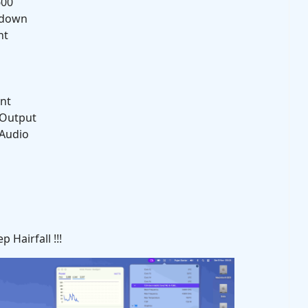
600
utdown
nt
ont
 Output
 Audio
Hairfall !!!