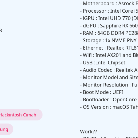
- Motherboard : Asrock
- Processor : Intel Core 
- iGPU : Intel UHD 770 (
- dGPU : Sapphire RX 66
B
- RAM : 64GB DDR4 PC28
- Storage : 1x NVME PN
- Ethernet : Realtek RTL
- Wifi : Intel AX201 and 
- USB : Intel Chipset
- Audio Codec : Realtek 
- Monitor Model and Size
- Monitor Resolution : Fu
- Boot Mode : UEFI
- Bootloader : OpenCore 
- OS Version : macOS Tah
Hackintosh Cimahi
dung
Work??