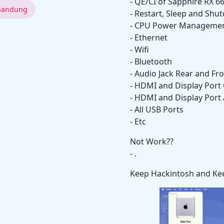
- QE/CI of Sapphire RX 6
 bandung
- Restart, Sleep and Sh
- CPU Power Manageme
- Ethernet
- Wifi
- Bluetooth
- Audio Jack Rear and Fr
- HDMI and Display Port
- HDMI and Display Port
- All USB Ports
- Etc
Not Work??
- .
Keep Hackintosh and Keep 