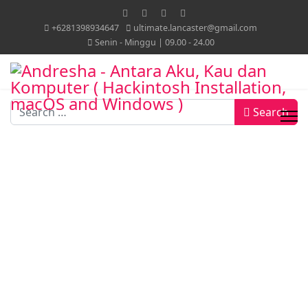
+6281398934647
ultimate.lancaster@gmail.com
Senin - Minggu | 09.00 - 24.00
Search
Search