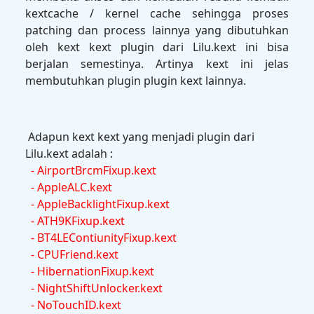
kextcache / kernel cache sehingga proses
patching dan process lainnya yang dibutuhkan
oleh kext kext plugin dari Lilu.kext ini bisa
berjalan semestinya. Artinya kext ini jelas
membutuhkan plugin plugin kext lainnya.
Adapun kext kext yang menjadi plugin dari
Lilu.kext adalah :
- AirportBrcmFixup.kext
- AppleALC.kext
- AppleBacklightFixup.kext
- ATH9KFixup.kext
- BT4LEContiunityFixup.kext
- CPUFriend.kext
- HibernationFixup.kext
- NightShiftUnlocker.kext
- NoTouchID.kext