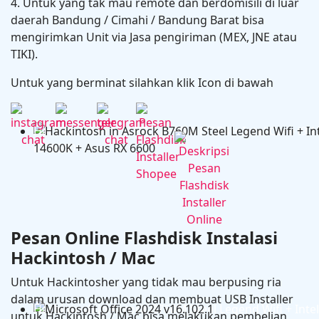
4. Untuk yang tak mau remote dan berdomisili di luar
daerah Bandung / Cimahi / Bandung Barat bisa
mengirimkan Unit via Jasa pengiriman (MEX, JNE atau
TIKI).
Untuk yang berminat silahkan klik Icon di bawah
Hackintosh in MSI PRO Z690-A DDR4 + Intel Core i9 
RX 6600
Pesan Online Flashdisk Instalasi
Hackintosh / Mac
Untuk Hackintosher yang tidak mau berpusing ria
dalam urusan download dan membuat USB Installer
Hackintosh in Asrock B760M Steel Legend Wifi + Intel
untuk Hackintosh / Mac bisa melakukan pembelian