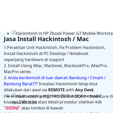
Adobe Photoshop 2025 v26.11
Jasa Install Hackintosh / Mac
1.Perakitan Unit Hackintosh, Fix Problem Hackintosh,
Install Hackintosh di PC Desktop / Notebook
sepanjang hardware di support
2. Install Ulang iMac, Macbook, MacbookPro, iMacPro,
MacPro series
3.
Anda berdomisili di luar daerah Bandung / Cimahi /
Bandung Barat???
Instalasi Hackintosh tetap bisa
dilakukan dari awal via
REMOTE
with
Any Desk
(disarankan untuk yang memiliki koneksi memadai
Hackintosh in HP Zbook Power G7 Mobile Workstati
kisaran 5Mb/s ke atas) detail prosedur silahkan klik
"
DISINI
" atau tombol di bawah