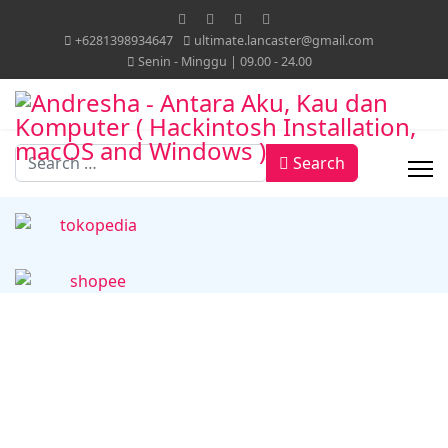
+6281398934647
ultimate.lancaster@gmail.com
Senin - Minggu | 09.00 - 24.00
Search
Search