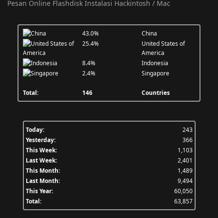
Pesan Online Flashdisk Instalasi Hackintosh / Mac
43.0%
China
25.4%
United States of
America
8.4%
Indonesia
2.4%
Singapore
Total:
146
Countries
Today:
243
Yesterday:
366
This Week:
1,103
Last Week:
2,401
This Month:
1,489
Last Month:
9,494
This Year:
60,050
Total:
63,857