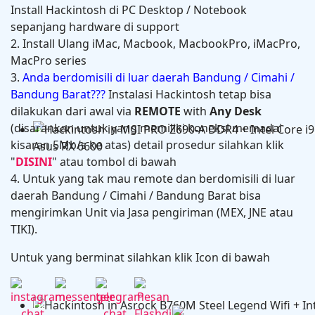
Install Hackintosh di PC Desktop / Notebook
sepanjang hardware di support
2. Install Ulang iMac, Macbook, MacbookPro, iMacPro,
MacPro series
3.
Anda berdomisili di luar daerah Bandung / Cimahi /
Bandung Barat???
Instalasi Hackintosh tetap bisa
dilakukan dari awal via
REMOTE
with
Any Desk
(disarankan untuk yang memiliki koneksi memadai
Hackintosh in HP Zbook Power G7 Mobile Workstati
kisaran 5Mb/s ke atas) detail prosedur silahkan klik
"
DISINI
" atau tombol di bawah
4. Untuk yang tak mau remote dan berdomisili di luar
daerah Bandung / Cimahi / Bandung Barat bisa
mengirimkan Unit via Jasa pengiriman (MEX, JNE atau
TIKI).
Untuk yang berminat silahkan klik Icon di bawah
Hackintosh in MSI PRO Z690-A DDR4 + Intel Core i9 